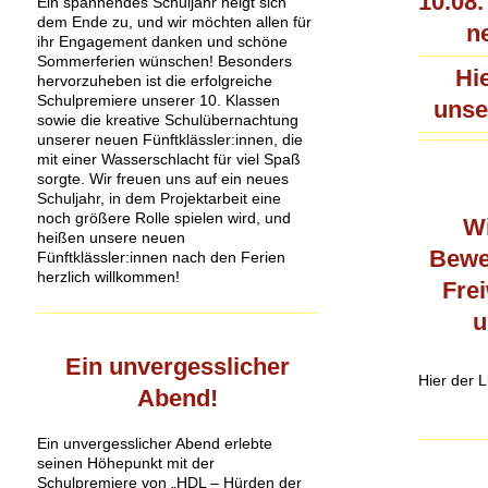
10.08.
Ein spannendes Schuljahr neigt sich
dem Ende zu, und wir möchten allen für
n
ihr Engagement danken und schöne
Sommerferien wünschen! Besonders
Hie
hervorzuheben ist die erfolgreiche
Schulpremiere unserer 10. Klassen
unse
sowie die kreative Schulübernachtung
unserer neuen Fünftklässler:innen, die
mit einer Wasserschlacht für viel Spaß
sorgte. Wir freuen uns auf ein neues
Schuljahr, in dem Projektarbeit eine
noch größere Rolle spielen wird, und
W
heißen unsere neuen
Bewe
Fünftklässler:innen nach den Ferien
herzlich willkommen!
Frei
u
Ein unvergesslicher
Hier der L
Abend!
Ein unvergesslicher Abend erlebte
seinen Höhepunkt mit der
Schulpremiere von „HDL – Hürden der